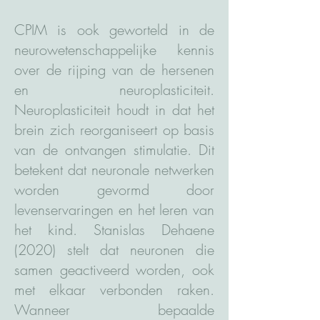
CPIM is ook geworteld in de
neurowetenschappelijke kennis
over de rijping van de hersenen
en neuroplasticiteit.
Neuroplasticiteit houdt in dat het
brein zich reorganiseert op basis
van de ontvangen stimulatie. Dit
betekent dat neuronale netwerken
worden gevormd door
levenservaringen en het leren van
het kind. Stanislas Dehaene
(2020) stelt dat neuronen die
samen geactiveerd worden, ook
met elkaar verbonden raken.
Wanneer bepaalde