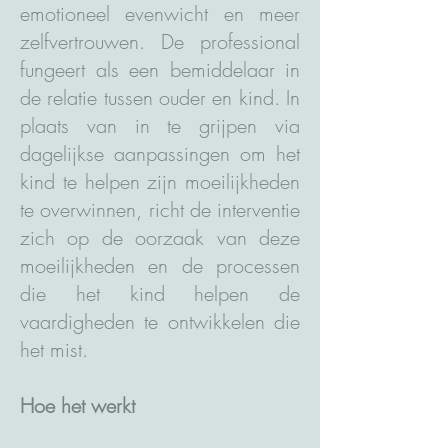
emotioneel evenwicht en meer
zelfvertrouwen. De professional
fungeert als een bemiddelaar in
de relatie tussen ouder en kind. In
plaats van in te grijpen via
dagelijkse aanpassingen om het
kind te helpen zijn moeilijkheden
te overwinnen, richt de interventie
zich op de oorzaak van deze
moeilijkheden en de processen
die het kind helpen de
vaardigheden te ontwikkelen die
het mist.
Hoe het werkt