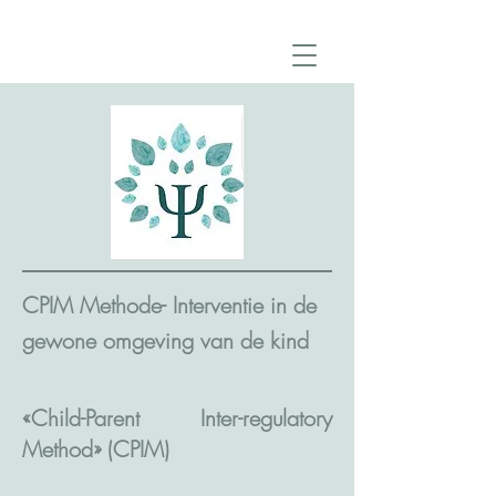
CPIM Methode- Interventie in de
gewone omgeving van de kind
«Child-Parent Inter-regulatory
Method» (CPIM)