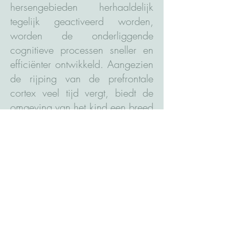
hersengebieden herhaaldelijk
tegelijk geactiveerd worden,
worden de onderliggende
cognitieve processen sneller en
efficiënter ontwikkeld. Aangezien
de rijping van de prefrontale
cortex veel tijd vergt, biedt de
omgeving van het kind een breed
scala aan kansen om de
executieve functies te stimuleren.
Deze kansen kunnen benut
worden via ouder-kind interacties
in de directe omgeving van het
kind.
Deze methode helpt ouders om